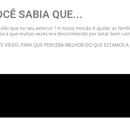
CÊ SABIA QUE...
luído que no seu exterior ? A nossa missão é ajudar as fam
a e que muitas vezes era desconhecido por estar bem cam
TE VÍDEO, PARA QUE PERCEBA MELHOR DO QUE ESTAMOS A 