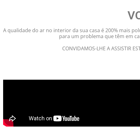
VO
A qualidade do ar no interior da sua casa é 200% mais po
para um problema que têm em cas
CONVIDAMOS-LHE A ASSISTIR ES