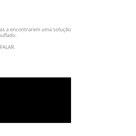
ílias a encontrarem uma solução
uflado.
FALAR.