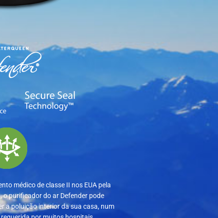
to médico de classe II nos EUA pela
 o purificador do ar Defender pode
r a poluição interior da sua casa, num
à requerida por muitos hospitais.