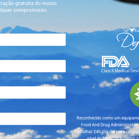
ração gratuita do nosso
ualquer compromisso.
Reconhecido como um equipamen
Food And Drug Administration,
trabalhar 24h por dia para remove
nível de filtração superior 