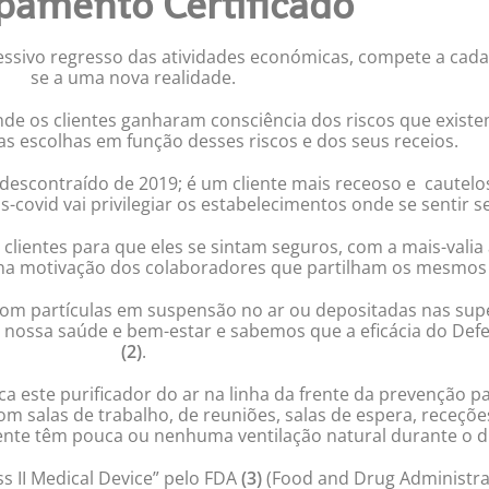
pamento Certificado
ssivo regresso das atividades económicas, compete a cad
se a uma nova realidade.
nde os clientes ganharam consciência dos riscos que existe
as escolhas em função desses riscos e dos seus receios.
e descontraído de 2019; é um cliente mais receoso e caute
ós-covid vai privilegiar os estabelecimentos onde se sentir s
lientes para que eles se sintam seguros, com a mais-valia 
na motivação dos colaboradores que partilham os mesmos
com partículas em suspensão no ar ou depositadas nas supe
 a nossa saúde e bem-estar e sabemos que a eficácia do De
(2)
.
a este purificador do ar na linha da frente da prevenção 
m salas de trabalho, de reuniões, salas de espera, receçõe
nte têm pouca ou nenhuma ventilação natural durante o di
s II Medical Device” pelo FDA
(3)
(Food and Drug Administrat