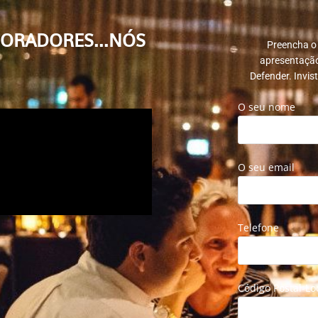
BORADORES...NÓS
Preencha o
apresentação
Defender. Invis
O seu nome
O seu email
Telefone
Código Postal-Lo