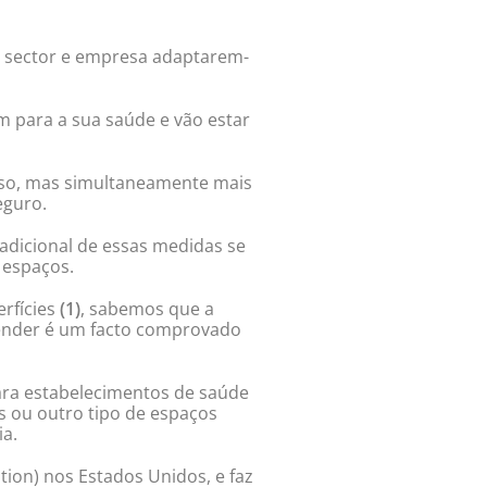
a sector e empresa adaptarem-
m para a sua saúde e vão estar
loso, mas simultaneamente mais
eguro.
adicional de essas medidas se
 espaços.
rfícies
(1)
, sabemos que a
fender é um facto comprovado
para estabelecimentos de saúde
s ou outro tipo de espaços
a.
ion) nos Estados Unidos, e faz