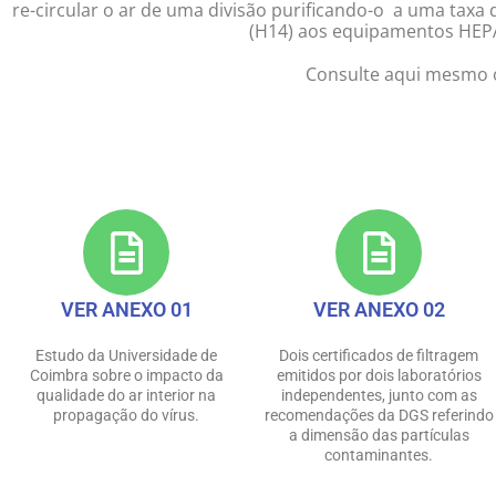
re-circular o ar de uma divisão purificando-o a uma taxa 
(H14) aos equipamentos HEPA
Consulte aqui mesmo o
Preencha o nosso formulário e receba uma apresent
VER ANEXO 01
VER ANEXO 02
Estudo da Universidade de
Dois certificados de filtragem
Coimbra sobre o impacto da
emitidos por dois laboratórios
qualidade do ar interior na
independentes, junto com as
propagação do vírus.
recomendações da DGS referindo
a dimensão das partículas
contaminantes.