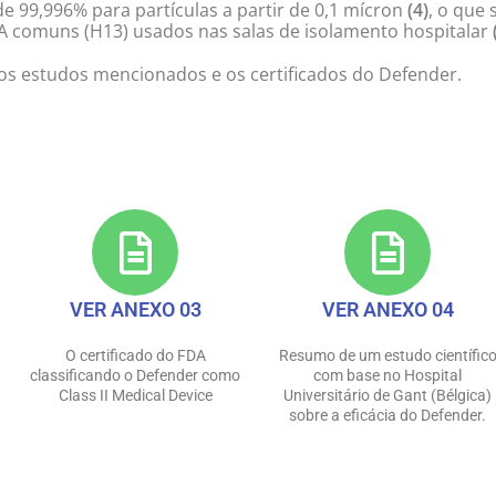
de 99,996% para partículas a partir de 0,1 mícron
(4)
, o que 
 comuns (H13) usados nas salas de isolamento hospitalar
s estudos mencionados e os certificados do Defender.
ação informativa do purificador de ar Defender. Invista em ar puro, inv
VER ANEXO 03
VER ANEXO 04
O certificado do FDA
Resumo de um estudo científic
classificando o Defender como
com base no Hospital
Class II Medical Device
Universitário de Gant (Bélgica)
sobre a eficácia do Defender.