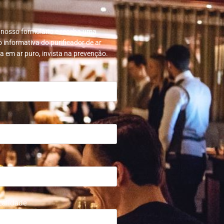
 nosso formulário e receba uma
 informativa do purificador de ar
ta em ar puro, invista na prevenção.
calidade