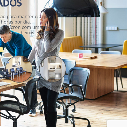
ADOS
ução para manter o ar dos
 horas por dia.
 0,1 mícron com uma taxa de
actérias, cheiros e odores,
.