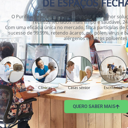
DE ESPAÇOS FECH
O Purificador de Ar Interior Defender é a melhor sol
recintos fechados mais limpo e saudável, 24
Com uma eficácia única no mercado, filtra partículas de
sucesso de 99,99%, retendo ácaros, pó, pólen, vírus e b
alérgenos e outros poluentes
QUERO SABER MAIS