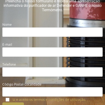
Preencha o nosso formulário e receba uma apresentação
informativa do purificador de ar Defender e GANHE o nosso
Termómetro.
Nome
E-mail
Telefone
Código Postal-Localidade
Li e aceito os termos e condições de utilização.