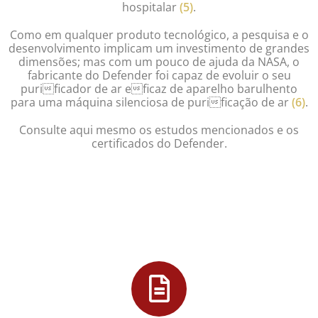
hospitalar
(5)
.
Como em qualquer produto tecnológico, a pesquisa e o
desenvolvimento implicam um investimento de grandes
dimensões; mas com um pouco de ajuda da NASA, o
fabricante do Defender foi capaz de evoluir o seu
purificador de ar eficaz de aparelho barulhento
para uma máquina silenciosa de purificação de ar
(6)
.
Consulte aqui mesmo os estudos mencionados e os
certificados do Defender.
Preencha o nosso formulário e receba uma apresentação
informativa do purificador de ar Defender. Invista em ar puro, invista
na prevenção.