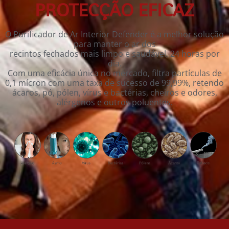
PROTECÇÃO EFICAZ
O Purificador de Ar Interior Defender é a melhor solução
para manter o ar dos
recintos fechados mais limpo e saudável, 24 horas por
dia.
Com uma eficácia única no mercado, filtra partículas de
0,1 mícron com uma taxa de sucesso de 99,99%, retendo
ácaros, pó, pólen, vírus e bactérias, cheiros e odores,
alérgenos e outros poluentes.