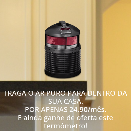
TRAGA O AR PURO PARA DENTRO DA
SUA CASA.
POR APENAS
24.90/mês
.
E ainda ganhe de oferta este
termómetro!