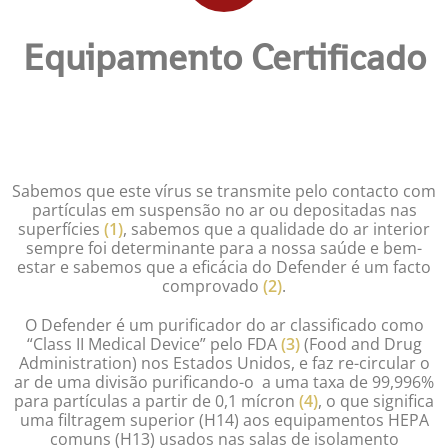
Equipamento Certificado
Preencha o nosso formulário e receba uma apresentação
informativa do purificador de ar Defender. Invista em ar puro, invista
na prevenção.
Sabemos que este vírus se transmite pelo contacto com
partículas em suspensão no ar ou depositadas nas
superfícies
(1)
, sabemos que a qualidade do ar interior
sempre foi determinante para a nossa saúde e bem-
estar e sabemos que a eficácia do Defender é um facto
comprovado
(2)
.
O Defender é um purificador do ar classificado como
“Class II Medical Device” pelo FDA
(3)
(Food and Drug
Administration) nos Estados Unidos, e faz re-circular o
ar de uma divisão purificando-o a uma taxa de 99,996%
para partículas a partir de 0,1 mícron
(4)
, o que significa
uma filtragem superior (H14) aos equipamentos HEPA
comuns (H13) usados nas salas de isolamento