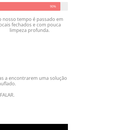
90%
o nosso tempo é passado em
locais fechados e com pouca
limpeza profunda.
lias a encontrarem uma solução
uflado.
FALAR.