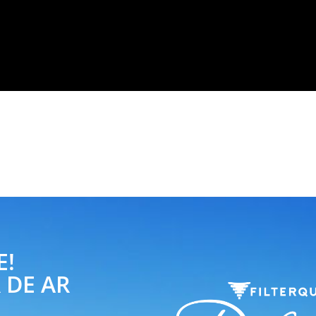
E!
 DE AR