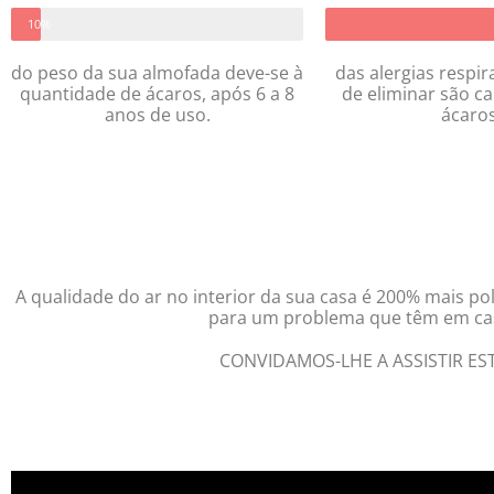
10%
do peso da sua almofada deve-se à
das alergias respira
quantidade de ácaros, após 6 a 8
de eliminar são c
anos de uso.
ácaros
A qualidade do ar no interior da sua casa é 200% mais po
para um problema que têm em cas
CONVIDAMOS-LHE A ASSISTIR ES