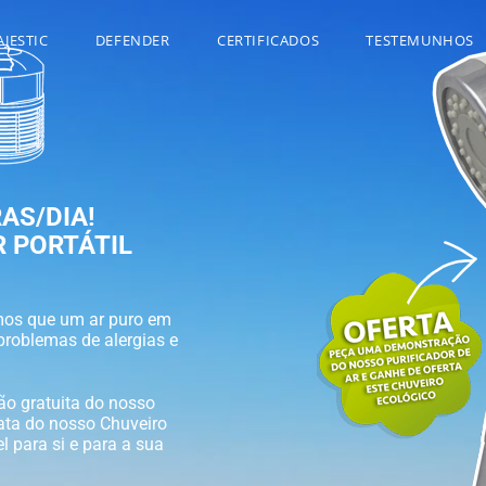
JESTIC
DEFENDER
CERTIFICADOS
TESTEMUNHOS
AS/DIA!
R PORTÁTIL
mos que um ar puro em
problemas de alergias e
o gratuita do nosso
iata do nosso Chuveiro
 para si e para a sua