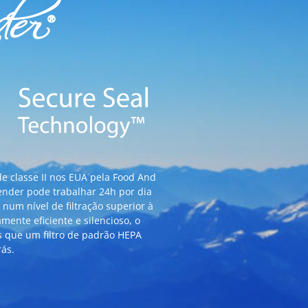
classe II nos EUA pela Food And
fender pode trabalhar 24h por dia
 num nível de filtração superior à
mente eficiente e silencioso, o
as que um filtro de padrão HEPA
rás.