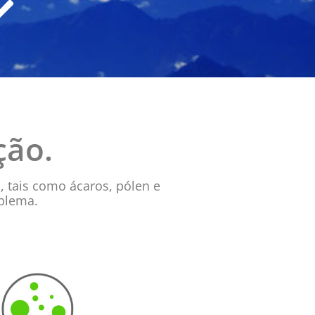
ção.
, tais como ácaros, pólen e
blema.