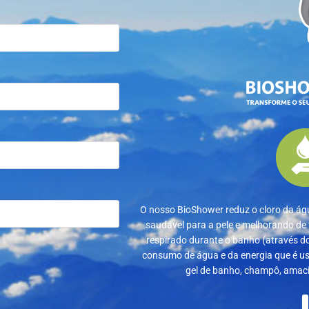
O nosso BioShower reduz o cloro da ág
saudável para a pele e melhorando de 
respirado durante o banho (através d
consumo de água e da energia que é u
gel de banho, champô, amaci