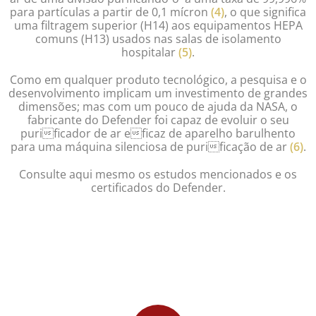
para partículas a partir de 0,1 mícron
(4)
, o que significa
uma filtragem superior (H14) aos equipamentos HEPA
comuns (H13) usados nas salas de isolamento
hospitalar
(5)
.
Como em qualquer produto tecnológico, a pesquisa e o
desenvolvimento implicam um investimento de grandes
dimensões; mas com um pouco de ajuda da NASA, o
fabricante do Defender foi capaz de evoluir o seu
purificador de ar eficaz de aparelho barulhento
para uma máquina silenciosa de purificação de ar
(6)
.
Consulte aqui mesmo os estudos mencionados e os
certificados do Defender.
Preencha o nosso formulário e receba uma apresentação
informativa do purificador de ar Defender. Invista em ar puro, invista
na prevenção.