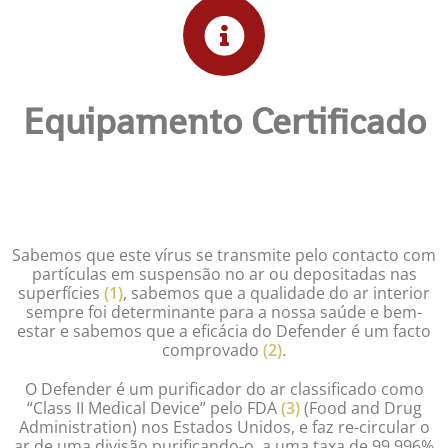
Equipamento Certificado
Preencha o nosso formulário e receba uma apresentação
informativa do purificador de ar Defender. Invista em ar puro, invista
na prevenção.
Sabemos que este vírus se transmite pelo contacto com
partículas em suspensão no ar ou depositadas nas
superfícies
(1)
, sabemos que a qualidade do ar interior
sempre foi determinante para a nossa saúde e bem-
estar e sabemos que a eficácia do Defender é um facto
comprovado
(2)
.
O Defender é um purificador do ar classificado como
“Class II Medical Device” pelo FDA
(3)
(Food and Drug
Administration) nos Estados Unidos, e faz re-circular o
ar de uma divisão purificando-o a uma taxa de 99,996%