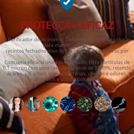
PROTECÇÃO EFICAZ
O Purificador de Ar Interior Defender é a melhor solução
para manter o ar dos
recintos fechados mais limpo e saudável, 24 horas por
dia.
Com uma eficácia única no mercado, filtra partículas de
0,1 mícron com uma taxa de sucesso de 99,99%, retendo
ácaros, pó, pólen, vírus e bactérias, cheiros e odores,
alérgenos e outros poluentes.